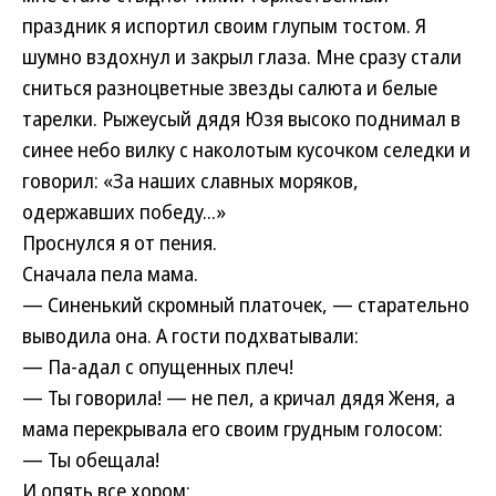
праздник я испортил своим глупым тостом. Я
шумно вздохнул и закрыл глаза. Мне сразу стали
сниться разноцветные звезды салюта и белые
тарелки. Рыжеусый дядя Юзя высоко поднимал в
синее небо вилку с наколотым кусочком селедки и
говорил: «За наших славных моряков,
одержавших победу...»
Проснулся я от пения.
Сначала пела мама.
— Синенький скромный платочек, — старательно
выводила она. А гости подхватывали:
— Па-адал с опущенных плеч!
— Ты говорила! — не пел, а кричал дядя Женя, а
мама перекрывала его своим грудным голосом:
— Ты обещала!
И опять все хором: