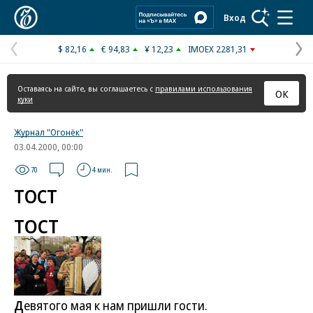
Коммерсантъ
Вход
$ 82,16
€ 94,83
¥ 12,23
IMOEX 2281,31
Предыдущая
С
страница
с
Оставаясь на сайте, вы соглашаетесь с
правилами использования
ОК
куки
Журнал "Огонёк"
03.04.2000, 00:00
70
4 мин.
ТОСТ
ТОСТ
Д
евятого мая к нам пришли гости.