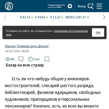
Коммерсантъ
Вход
$ 82,16
€ 94,83
¥ 12,23
IMOEX 2281,31
Предыдущая
С
страница
с
Оставаясь на сайте, вы соглашаетесь с
правилами использования
ОК
куки
Журнал "Коммерсантъ Деньги"
24.03.1999, 00:00
460
2 мин.
Базар на всю страну
Есть ли что-нибудь общее у инженеров-
мостостроителей, слесарей шестого разряда,
библиотекарей, физиков-ядерщиков, свободных
художников, прапорщиков и персональных
пенсионеров? Конечно, есть: их всех вы можете