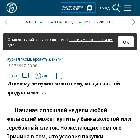
Коммерсантъ
Вход
$ 82,16
€ 94,83
¥ 12,23
IMOEX 2281,31
Предыдущая
С
страница
с
Оставаясь на сайте, вы соглашаетесь с
правилами использования
ОК
куки
Журнал "Коммерсантъ Деньги"
16.07.1997, 00:00
2K
6 мин.
И почему не нужно золото ему, когда простой
продукт имеет...
Начиная с прошлой недели любой
желающий может купить у банка золотой или
серебряный слиток. Но желающих немного.
Причина в том, что условия покупки