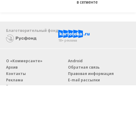
в сегменте
Благотворительный фонд
18+ реклама
О «Коммерсанте»
Android
Архив
Обратная связь
Контакты
Правовая информация
Реклама
E-mail рассылки
Вакансии
18+
© АО «Коммерсантъ». 127006, Москва, Оружейный переулок д. 41,
тел. +7 (495) 797-69-70.
Сетевое издание «Коммерсантъ» (доменное имя сайта: