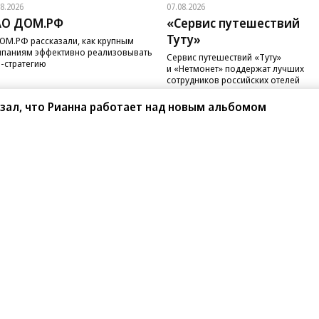
08.2026
07.08.2026
АО ДОМ.РФ
«Сервис путешествий
Туту»
ОМ.РФ рассказали, как крупным
паниям эффективно реализовывать
Сервис путешествий «Туту»
-стратегию
и «Нетмонет» поддержат лучших
сотрудников российских отелей
азал, что Рианна работает над новым альбомом
санте»
Реклама
Обратная связь
Вакансии
Правовая информация
Android
E-mail рассылки
реулок д. 41,
тел. +7 (495) 797-69-70.
Партнерские проекты/матери
«Промо» и «Официальное со
а: kommersant.ru) зарегистрировано
нформационных технологий
На kommersant.ru применяют
ционный номер и дата принятия
1 октября 2019 г.