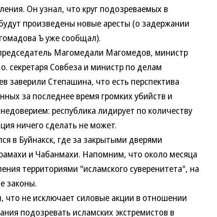
ения. Он узнал, что круг подозреваемых в
 будут произведены новые аресты (о задержании
гомадова Ъ уже сообщал).
председатель Магомедали Магомедов, министр
 о. секретаря Совбеза и министр по делам
в заверили Степашина, что есть перспектива
нных за последнее время громких убийств и
с недоверием: республика лидирует по количеству
ция ничего сделать не может.
 в Буйнакск, где за закрытыми дверями
арамахи и Чабанмахи. Напомним, что около месяца
ления территориями "исламского суверенитета", на
е законы.
 что не исключает силовые акции в отношении
вания подозревать исламских экстремистов в