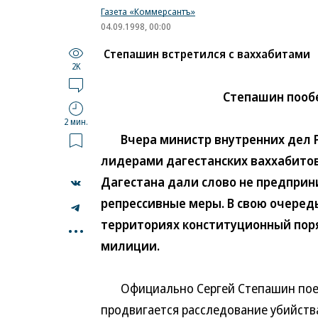
Газета «Коммерсантъ»
04.09.1998, 00:00
Степашин встретился с ваххабитами
2K
Степашин пооб
2 мин.
Вчера министр внутренних дел Ро
лидерами дагестанских ваххабито
Дагестана дали слово не предприн
репрессивные меры. В свою очеред
...
территориях конституционный поря
милиции.
Официально Сергей Степашин поехал
продвигается расследование убийств