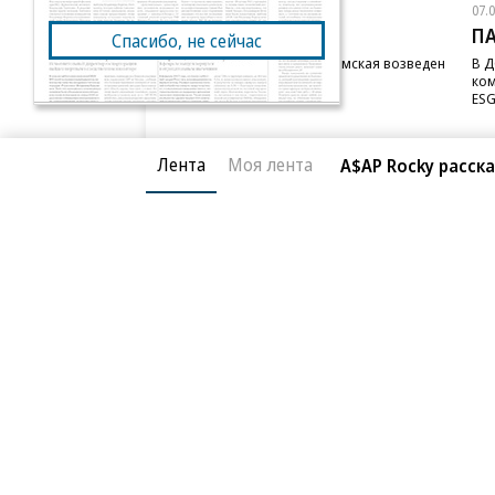
07.08.2026
07.
STONE
П
Спасибо, не сейчас
Бизнес-центр STONE Римская возведен
В Д
в полную высоту
ком
ESG
Лента
Моя лента
A$AP Rocky расск
Благотворительный фонд
О «Коммер
Архив
Контакты
18+ реклама
© АО «Коммерсантъ». 127006, Москва, Оружейный пе
Сетевое издание «Коммерсантъ» (доменное имя сайт
Федеральной службой по надзору в сфере связи, и
и массовых коммуникаций (Роскомнадзор), регистра
решения о регистрации: серия
Эл № ФС77-76922
от 1