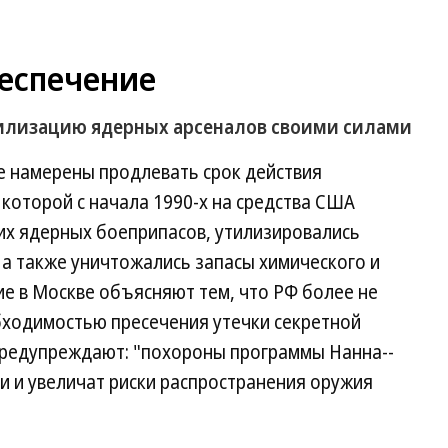
еспечение
тилизацию ядерных арсеналов своими силами
не намерены продлевать срок действия
 которой с начала 1990-х на средства США
их ядерных боеприпасов, утилизировались
 а также уничтожались запасы химического и
е в Москве объясняют тем, что РФ более не
бходимостью пресечения утечки секретной
предупреждают: "похороны программы Нанна--
и и увеличат риски распространения оружия