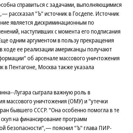
собна справиться с задачами, выполняющимися
,— рассказал "Ъ" источник в Госдепе. Источник
ение является дискриминационным по
енений, наступивших с момента его подписания
 Еще одним аргументом в пользу прекращения
 в ходе ее реализации американцы получают
формации" об арсенале массового уничтожения
ик в Пентагоне, Москва также указала
нна--Лугара сыграла важную роль в
я массового уничтожения (ОМУ) и "утечки
тран бывшего СССР. "Она особенно помогла в те
 скуп на финансирование программ
й безопасности",— пояснил "Ъ" глава ПИР-