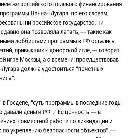
нием же российского целевого финансирования
программы Нанна--Лугара, по его словам,
ересованы ни российское государство, ни
едавно она позволяла латать,— такие как
ными лоббистами программы в РФ остались
ятий, привыкших к донорской игле,— говорит
ой игре Москвы, а о времени: просуществовав
--Лугара должна удостоиться "почетных
нила".
 в Госдепе, "суть программы в последние годы
о давали деньги РФ". "Ее ценность — в
ениях, совместной работе по ликвидации и
ер по укреплению безопасности объектов",—