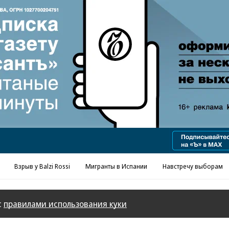
Реклама в «Ъ» www.kommersant.ru/ad
Взрыв у Balzi Rossi
Мигранты в Испании
Навстречу выборам
с
правилами использования куки