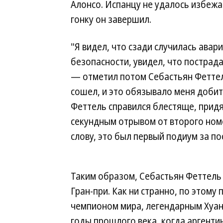
Алонсо. Испанцу не удалось избежат
гонку он завершил.
"Я видел, что сзади случилась авар
безопасности, увидел, что пострада
— отметил потом Себастьян Феттел
сошел, и это обязывало меня добит
Феттель справился блестяще, придя
секундным отрывом от второго номе
слову, это был первый подиум за по
Таким образом, Себастьян Феттель 
Гран-при. Как ни странно, по этому
чемпионом мира, легендарным Хуано
годы прошлого века, когда аргенти