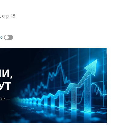
 стр. 15
со