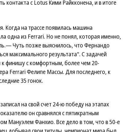
ь контакта с Lotus Кими Райкконена, и в итоге
ия. Когда на трассе появилась машина
ла одна из Ferrari. Но не понял, которая именно,
ь.— Чуть позже выяснилось, что Фернандо
ься максимального результата". С задачей
 к финишу с комфортным, более чем 20-
ра Ferrari Фелипе Массы. Для последнего, к
следние 35 гонок.
записал на свой счет 24-ю победу на этапах
 показателю он сравнялся с пятикратным
м Мануэлем Фанхио. Все дело в том, что в 50-е
нец добывал свои титулы, чемпионат мира был