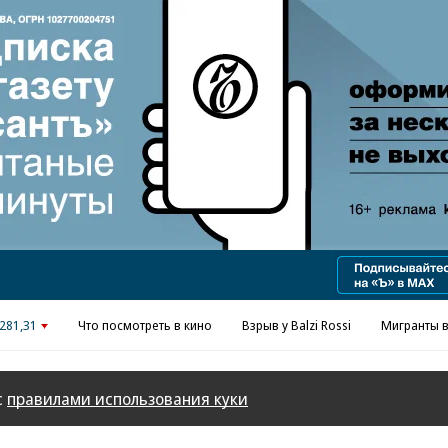
Реклама в «Ъ» www.kommersant.ru/ad
281,31
Что посмотреть в кино
Взрыв у Balzi Rossi
Мигранты в
с
правилами использования куки