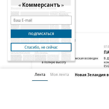
Коммерсантъ
ПОДПИСАТЬСЯ
Новости компаний
Все
07.08.2026
07.
Спасибо, не сейчас
STONE
П
Бизнес-центр STONE Римская возведен
В Д
в полную высоту
ком
ESG
Лента
Моя лента
Новая Зеландия в
Благотворительный фонд
О «Коммер
Архив