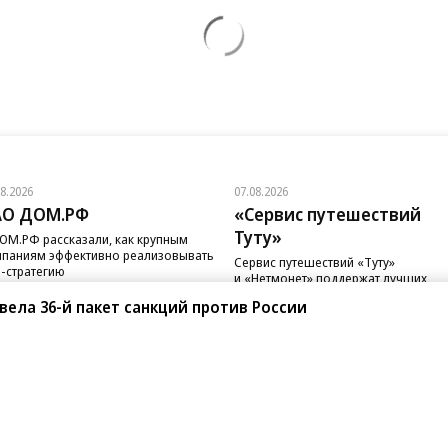
08.2026
07.08.2026
АО ДОМ.РФ
«Сервис путешествий
Туту»
ОМ.РФ рассказали, как крупным
паниям эффективно реализовывать
Сервис путешествий «Туту»
-стратегию
и «Нетмонет» поддержат лучших
сотрудников российских отелей
вела 36-й пакет санкций против России
санте»
Реклама
Обратная связь
Вакансии
Правовая информация