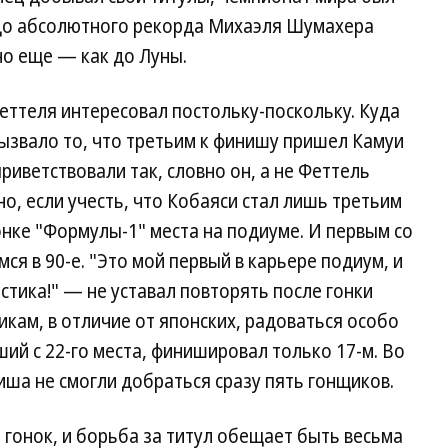
, до абсолютного рекорда Михаэля Шумахера
но еще — как до Луны.
еттеля интересовал постольку-поскольку. Куда
ызвало то, что третьим к финишу пришел Камуи
приветствовали так, словно он, а не Феттель
о, если учесть, что Кобаяси стал лишь третьим
нке "Формулы-1" места на подиуме. И первым со
ся в 90-е. "Это мой первый в карьере подиум, и
стика!" — не уставал повторять после гонки
икам, в отличие от японских, радоваться особо
ий с 22-го места, финишировал только 17-м. Во
иша не смогли добраться сразу пять гонщиков.
 гонок, и борьба за титул обещает быть весьма