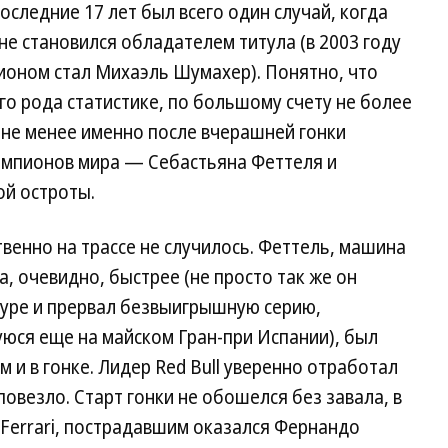
последние 17 лет был всего один случай, когда
не становился обладателем титула (в 2003 году
ионом стал Михаэль Шумахер). Понятно, что
о рода статистике, по большому счету не более
 не менее именно после вчерашней гонки
емпионов мира — Себастьяна Феттеля и
й остроты.
венно на трассе не случилось. Феттель, машина
, очевидно, быстрее (не просто так же он
пуре и прервал безвыигрышную серию,
юся еще на майском Гран-при Испании), был
м и в гонке. Лидер Red Bull уверенно отработал
 повезло. Старт гонки не обошелся без завала, в
Ferrari, пострадавшим оказался Фернандо