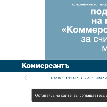
Коммерсантъ
$ 82,16
€ 94,83
¥ 12,23
IMOEX 2
Предыдущая
страница
Оставаясь на сайте, вы соглашаетесь 