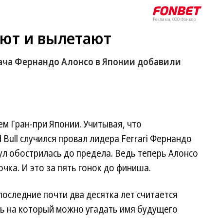
Реклама, ООО Фонкор
ют и вылетают
дача Фернандо Алонсо в Японии добавили
м Гран-при Японии. Учитывая, что
Bull случился провал лидера Ferrari Фернандо
ул обострилась до предела. Ведь теперь Алонсо
чка. И это за пять гонок до финиша.
 последние почти два десятка лет считается
сь на который можно угадать имя будущего