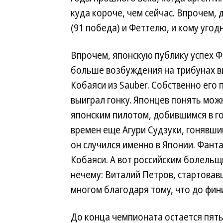
куда короче, чем сейчас. Впрочем
(91 победа) и Феттелю, и кому угод
Впрочем, японскую публику успех Ф
больше возбуждения на трибунах в
Кобаяси из Sauber. Собственно его 
выиграл гонку. Японцев понять можн
японским пилотом, добившимся в го
времен еще Агури Судзуки, гонявшим
он случился именно в Японии. Фанта
Кобаяси. А вот российским болельщ
нечему: Виталий Петров, стартовавш
многом благодаря тому, что до фин
До конца чемпионата остается пять