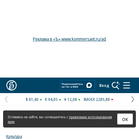
Реклама в «Ъ» www.kommersant.ru/ad
Коммерсантъ
Вход
$ 81,40
€ 94,05
¥ 12,08
IMOEX 2285,88
Предыдущая
С
страница
с
Оставаясь на сайте, вы соглашаетесь с
правилами использования
ОК
куки
Культура