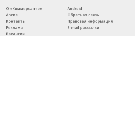
О «Коммерсанте»
Android
Архив
Обратная связь
Контакты
Правовая информация
Реклама
E-mail рассылки
Вакансии
18+
© АО «Коммерсантъ». 127006, Москва, Оружейный переулок д. 41,
тел. +7 (495) 797-69-70.
Сетевое издание «Коммерсантъ» (доменное имя сайта:
kommersant.ru) зарегистрировано Федеральной службой
по надзору в сфере связи, информационных технологий и массовых
коммуникаций (Роскомнадзор), регистрационный номер и дата
принятия решения о регистрации: серия
Эл № ФС77-76922
от 11 октября 2019 г.
Партнерские проекты/материалы, новости компаний, материалы
с пометкой «Промо» и «Официальное сообщение» опубликованы
на коммерческой основе.