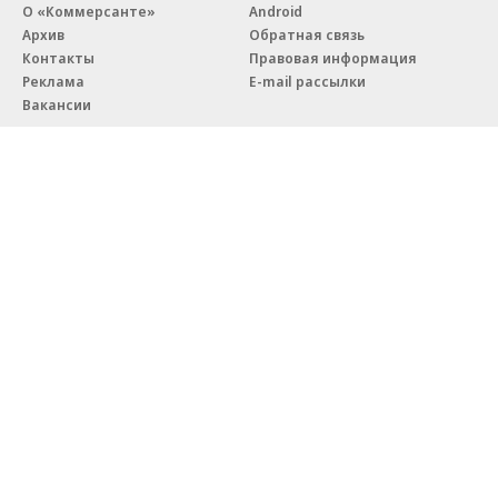
О «Коммерсанте»
Android
Архив
Обратная связь
Контакты
Правовая информация
Реклама
E-mail рассылки
Вакансии
18+
© АО «Коммерсантъ». 127006, Москва, Оружейный переулок д. 41,
тел. +7 (495) 797-69-70.
Сетевое издание «Коммерсантъ» (доменное имя сайта:
kommersant.ru) зарегистрировано Федеральной службой
по надзору в сфере связи, информационных технологий и массовых
коммуникаций (Роскомнадзор), регистрационный номер и дата
принятия решения о регистрации: серия
Эл № ФС77-76922
от 11 октября 2019 г.
Партнерские проекты/материалы, новости компаний, материалы
с пометкой «Промо» и «Официальное сообщение» опубликованы
на коммерческой основе.
На kommersant.ru применяются рекомендательные технологии.