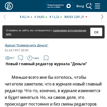
Коммерсантъ
Вход
$ 82,16
€ 94,83
¥ 12,23
IMOEX 2281,31
Предыдущая
С
страница
с
Оставаясь на сайте, вы соглашаетесь с
правилами использования
ОК
куки
Журнал "Коммерсантъ Деньги"
02.04.1997, 00:00
817
1 мин.
Новый главный редактор журнала "Деньги"
Меньше всего мне бы хотелось, чтобы
читатели заметили, что в журнале новый главный
редактор. Что-то, конечно, в журнале изменяется
и будет меняться. Но, на самом деле, это
происходит постоянно и без смены редакторов.