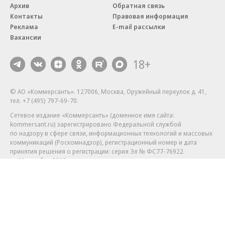
Архив
Обратная связь
Контакты
Правовая информация
Реклама
E-mail рассылки
Вакансии
18+
© АО «Коммерсантъ». 127006, Москва, Оружейный переулок д. 41,
тел. +7 (495) 797-69-70.
Сетевое издание «Коммерсантъ» (доменное имя сайта:
kommersant.ru) зарегистрировано Федеральной службой
по надзору в сфере связи, информационных технологий и массовых
коммуникаций (Роскомнадзор), регистрационный номер и дата
принятия решения о регистрации: серия
Эл № ФС77-76922
от 11 октября 2019 г.
Партнерские проекты/материалы, новости компаний, материалы
с пометкой «Промо» и «Официальное сообщение» опубликованы
на коммерческой основе.
На kommersant.ru применяются рекомендательные технологии.
Подробнее