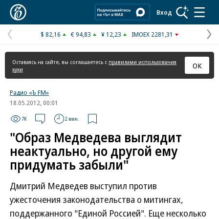
Коммерсантъ
Вход
$ 82,16
€ 94,83
¥ 12,23
IMOEX 2281,31
Предыдущая
С
страница
с
Оставаясь на сайте, вы соглашаетесь с
правилами использования
ОК
куки
Радио «Ъ FM»
18.05.2012, 00:01
7K
2 мин.
"Образ Медведева выглядит
неактуально, но другой ему
придумать забыли"
Дмитрий Медведев выступил против
ужесточения законодательства о митингах,
поддержанного "Единой Россией". Еще несколько