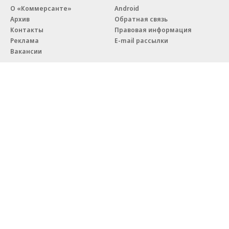
О «Коммерсанте»
Android
Архив
Обратная связь
Контакты
Правовая информация
Реклама
E-mail рассылки
Вакансии
18+
© АО «Коммерсантъ». 127006, Москва, Оружейный переулок д. 41,
тел. +7 (495) 797-69-70.
Сетевое издание «Коммерсантъ» (доменное имя сайта:
kommersant.ru) зарегистрировано Федеральной службой
по надзору в сфере связи, информационных технологий и массовых
коммуникаций (Роскомнадзор), регистрационный номер и дата
принятия решения о регистрации: серия
Эл № ФС77-76922
от 11 октября 2019 г.
Партнерские проекты/материалы, новости компаний, материалы
с пометкой «Промо» и «Официальное сообщение» опубликованы
на коммерческой основе.
На kommersant.ru применяются рекомендательные технологии.