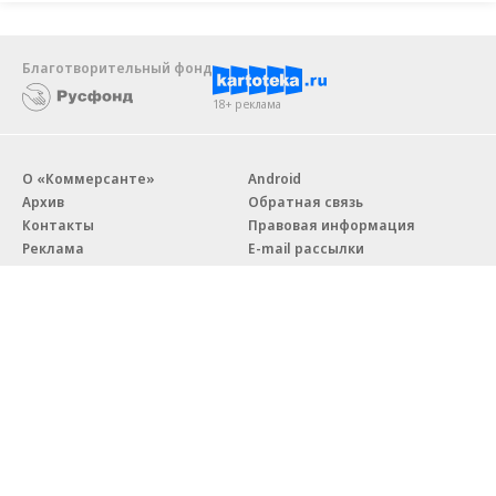
Благотворительный фонд
18+ реклама
О «Коммерсанте»
Android
Архив
Обратная связь
Контакты
Правовая информация
Реклама
E-mail рассылки
Вакансии
18+
© АО «Коммерсантъ». 127006, Москва, Оружейный переулок д. 41,
тел. +7 (495) 797-69-70.
Сетевое издание «Коммерсантъ» (доменное имя сайта:
kommersant.ru) зарегистрировано Федеральной службой
по надзору в сфере связи, информационных технологий и массовых