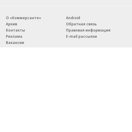
О «Коммерсанте»
Android
Архив
Обратная связь
Контакты
Правовая информация
Реклама
E-mail рассылки
Вакансии
18+
© АО «Коммерсантъ». 127006, Москва, Оружейный переулок д. 41,
тел. +7 (495) 797-69-70.
Сетевое издание «Коммерсантъ» (доменное имя сайта:
kommersant.ru) зарегистрировано Федеральной службой
по надзору в сфере связи, информационных технологий и массовых
коммуникаций (Роскомнадзор), регистрационный номер и дата
принятия решения о регистрации: серия
Эл № ФС77-76922
от 11 октября 2019 г.
Партнерские проекты/материалы, новости компаний, материалы
с пометкой «Промо» и «Официальное сообщение» опубликованы