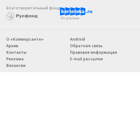
Благотворительный фонд
18+ реклама
О «Коммерсанте»
Android
Архив
Обратная связь
Контакты
Правовая информация
Реклама
E-mail рассылки
Вакансии
18+
© АО «Коммерсантъ». 127006, Москва, Оружейный переулок д. 41,
тел. +7 (495) 797-69-70.
Сетевое издание «Коммерсантъ» (доменное имя сайта:
kommersant.ru) зарегистрировано Федеральной службой
по надзору в сфере связи, информационных технологий и массовых
коммуникаций (Роскомнадзор), регистрационный номер и дата
принятия решения о регистрации: серия
Эл № ФС77-76922