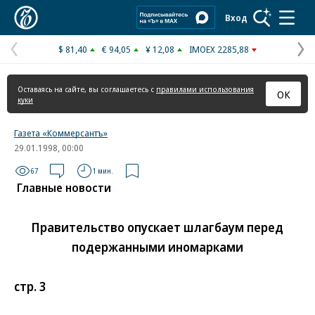
Коммерсантъ
Вход
$ 81,40
€ 94,05
¥ 12,08
IMOEX 2285,88
Предыдущая
С
страница
с
Оставаясь на сайте, вы соглашаетесь с
правилами использования
ОК
куки
Газета «Коммерсантъ»
29.01.1998, 00:00
67
1 мин.
Главные новости
Правительство опускает шлагбаум перед
подержанными иномарками
стр. 3