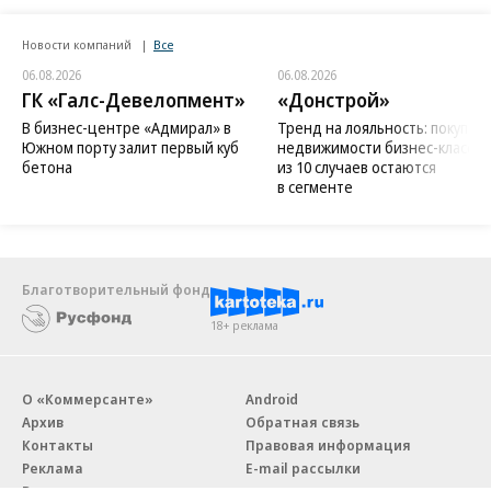
Новости компаний
Все
06.08.2026
06.08.2026
ГК «Галс-Девелопмент»
«Донстрой»
В бизнес-центре «Адмирал» в
Тренд на лояльность: покупат
Южном порту залит первый куб
недвижимости бизнес-класса в
бетона
из 10 случаев остаются
в сегменте
Благотворительный фонд
18+ реклама
О «Коммерсанте»
Android
Архив
Обратная связь
Контакты
Правовая информация
Реклама
E-mail рассылки
Вакансии