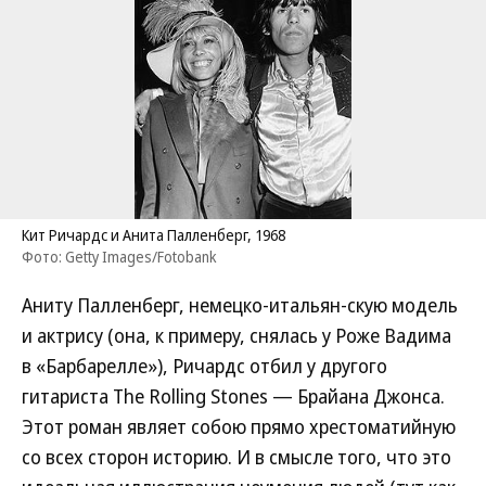
Кит Ричардс и Анита Палленберг, 1968
Фото: Getty Images/Fotobank
Аниту Палленберг, немецко-итальян-скую модель
и актрису (она, к примеру, снялась у Роже Вадима
в «Барбарелле»), Ричардс отбил у другого
гитариста Тhe Rolling Stones — Брайана Джонса.
Этот роман являет собою прямо хрестоматийную
со всех сторон историю. И в смысле того, что это