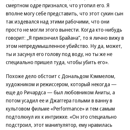
смертном одре признался, что утопил его. Я
вполне могу себе представить, что этот сукин сын
так издевался над этими рабочими, что они
просто не могли этого вынести. Когда кто-нибудь
говорит: „Я прикончил Брайана”, то я лично вижу в
этом непредумышленное убийство. Ну да, может,
ты и засунул его голову под воду, но ты же не
специально пришел туда, чтобы убить его».
Похоже дело обстоит с Дональдом Кэммелом,
художником и режиссером, который некогда —
еще до Ричардса — был любовником Аниты, а
потом усадил ее и Джаггера голыми в ванну в
культовом фильме «Performance» и тем самым
подтолкнул их к интрижке. «Он это специально
подстроил, этот манипулятор, ему нравилась