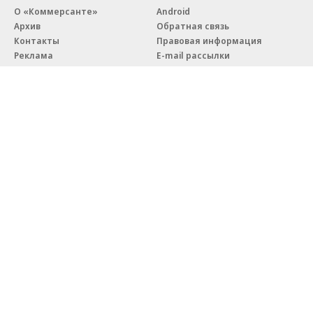
О «Коммерсанте»
Android
Архив
Обратная связь
Контакты
Правовая информация
Реклама
E-mail рассылки
Вакансии
18+
© АО «Коммерсантъ». 127006, Москва, Оружейный переулок д. 41,
тел. +7 (495) 797-69-70.
Сетевое издание «Коммерсантъ» (доменное имя сайта:
kommersant.ru) зарегистрировано Федеральной службой
по надзору в сфере связи, информационных технологий и массовых
коммуникаций (Роскомнадзор), регистрационный номер и дата
принятия решения о регистрации: серия
Эл № ФС77-76922
от 11 октября 2019 г.
Партнерские проекты/материалы, новости компаний, материалы
с пометкой «Промо» и «Официальное сообщение» опубликованы
на коммерческой основе.
На kommersant.ru применяются рекомендательные технологии.