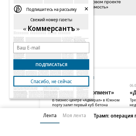
Подпишитесь на рассылку
Свежий номер газеты
Коммерсантъ
ПОДПИСАТЬСЯ
Новости компаний
Все
Спасибо, не сейчас
06.08.2026
06.
ГК «Галс-Девелопмент»
«Д
В бизнес-центре «Адмирал» в Южном
Тре
порту залит первый куб бетона
нед
слу
Лента
Моя лента
Трамп: операция 