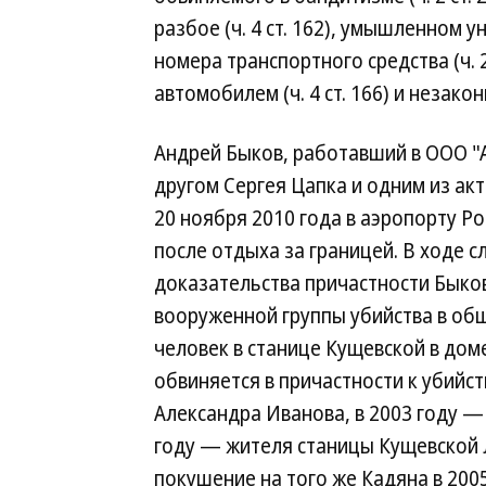
разбое (ч. 4 ст. 162), умышленном у
номера транспортного средства (ч. 
автомобилем (ч. 4 ст. 166) и незакон
Андрей Быков, работавший в ООО "А
другом Сергея Цапка и одним из ак
20 ноября 2010 года в аэропорту Ро
после отдыха за границей. В ходе с
доказательства причастности Быков
вооруженной группы убийства в общ
человек в станице Кущевской в дом
обвиняется в причастности к убийс
Александра Иванова, в 2003 году —
году — жителя станицы Кущевской 
покушение на того же Кадяна в 2005