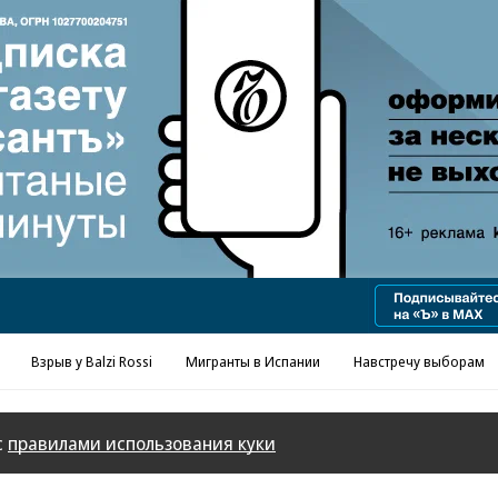
Реклама в «Ъ» www.kommersant.ru/ad
Взрыв у Balzi Rossi
Мигранты в Испании
Навстречу выборам
с
правилами использования куки