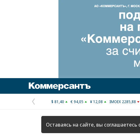
Коммерсантъ
$ 81,40
€ 94,05
¥ 12,08
IMOEX 2285,88
Предыдущая
страница
Оставаясь на сайте, вы соглашаетесь 