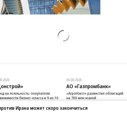
08.2026
06.08.2026
онстрой»
АО «Газпромбанк»
нд на лояльность: покупатели
«АгроНэкст» разместил облигаций
вижимости бизнес-класса в 9 из 10
на 700 млн юаней
чаев остаются в сегменте
против Ирана может скоро закончиться