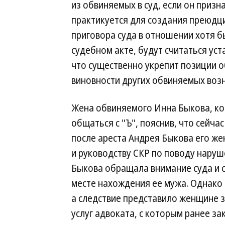
из обвиняемых в суд, если он призн
практикуется для создания преюдци
приговора суда в отношении хотя 
судебном акте, будут считаться у
что существенно укрепит позиции о
виновности других обвиняемых возн
Жена обвиняемого Инна Быкова, ко
общаться с "Ъ", пояснив, что сейча
после ареста Андрея Быкова его же
и руководству СКР по поводу наруш
Быкова обращала внимание суда и с
месте нахождения ее мужа. Однако
а следствие представило женщине з
услуг адвоката, с которым ранее з