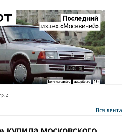
тр. 2
Вся лента
6» купила московского