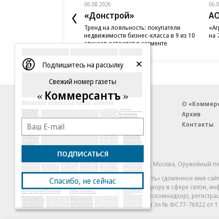
06.08.2026
06.
«Донстрой»
АО
Тренд на лояльность: покупатели
«Аг
недвижимости бизнес-класса в 9 из 10
на 
случаев остаются в сегменте
Подпишитесь на рассылку
Свежий номер газеты
Коммерсантъ
Благотворительный фонд
О «Коммер
Архив
Контакты
18+ реклама
ПОДПИСАТЬСЯ
© АО «Коммерсантъ». 127006, Москва, Оружейный пе
Сетевое издание «Коммерсантъ» (доменное имя сайт
Спасибо, не сейчас
Федеральной службой по надзору в сфере связи, и
и массовых коммуникаций (Роскомнадзор), регистра
решения о регистрации: серия
Эл № ФС77-76922
от 1