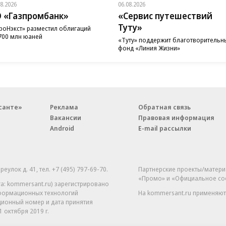
08.2026
06.08.2026
 «Газпромбанк»
«Сервис путешествий
Туту»
роНэкст» разместил облигаций
700 млн юаней
«Туту» поддержит благотворительн
фонд «Линия Жизни»
санте»
Реклама
Обратная связь
Вакансии
Правовая информация
Android
E-mail рассылки
реулок д. 41,
тел. +7 (495) 797-69-70.
Партнерские проекты/матери
«Промо» и «Официальное со
а: kommersant.ru) зарегистрировано
нформационных технологий
На kommersant.ru применяют
ционный номер и дата принятия
1 октября 2019 г.