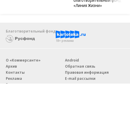
благотворительный фонд
«Линия Жизни»
Благотворительный фонд
18+ реклама
О «Коммерсанте»
Android
Архив
Обратная связь
Контакты
Правовая информация
Реклама
E-mail рассылки
Вакансии
18+
© АО «Коммерсантъ». 127006, Москва, Оружейный переулок д. 41,
тел. +7 (495) 797-69-70.
Сетевое издание «Коммерсантъ» (доменное имя сайта: