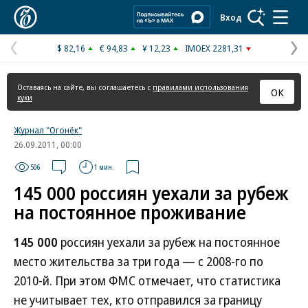
Коммерсантъ
Вход
$ 82,16
€ 94,83
¥ 12,23
IMOEX 2281,31
Предыдущая
С
страница
с
Оставаясь на сайте, вы соглашаетесь с
правилами использования
ОК
куки
Журнал "Огонёк"
26.09.2011, 00:00
506
1 мин.
145 000 россиян уехали за рубеж
на постоянное проживание
145 000
россиян уехали за рубеж на постоянное
место жительства за три года — с 2008-го по
2010-й. При этом ФМС отмечает, что статистика
не учитывает тех, кто отправился за границу