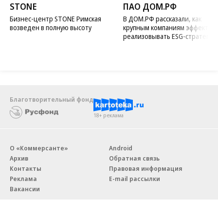
STONE
ПАО ДОМ.РФ
Бизнес-центр STONE Римская
В ДОМ.РФ рассказали, как
возведен в полную высоту
крупным компаниям эффектив
реализовывать ESG-стратегию
Благотворительный фонд
18+ реклама
О «Коммерсанте»
Android
Архив
Обратная связь
Контакты
Правовая информация
Реклама
E-mail рассылки
Вакансии
18+