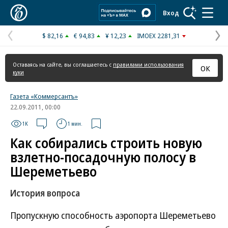
Коммерсантъ
Вход
$ 82,16
€ 94,83
¥ 12,23
IMOEX 2281,31
Предыдущая
С
страница
с
Оставаясь на сайте, вы соглашаетесь с
правилами использования
ОК
куки
Газета «Коммерсантъ»
22.09.2011, 00:00
1K
1 мин.
Как собирались строить новую
взлетно-посадочную полосу в
Шереметьево
История вопроса
Пропускную способность аэропорта Шереметьево