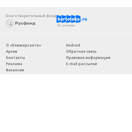
Благотворительный фонд
18+ реклама
О «Коммерсанте»
Android
Архив
Обратная связь
Контакты
Правовая информация
Реклама
E-mail рассылки
Вакансии
18+
© АО «Коммерсантъ». 127006, Москва, Оружейный переулок д. 41,
тел. +7 (495) 797-69-70.
Сетевое издание «Коммерсантъ» (доменное имя сайта:
kommersant.ru) зарегистрировано Федеральной службой
по надзору в сфере связи, информационных технологий и массовых
коммуникаций (Роскомнадзор), регистрационный номер и дата