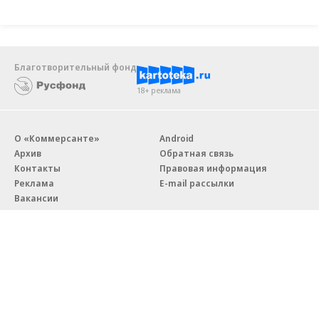
Благотворительный фонд
18+ реклама
О «Коммерсанте»
Android
Архив
Обратная связь
Контакты
Правовая информация
Реклама
E-mail рассылки
Вакансии
18+
© АО «Коммерсантъ». 127006, Москва, Оружейный переулок д. 41,
тел. +7 (495) 797-69-70.
Сетевое издание «Коммерсантъ» (доменное имя сайта: