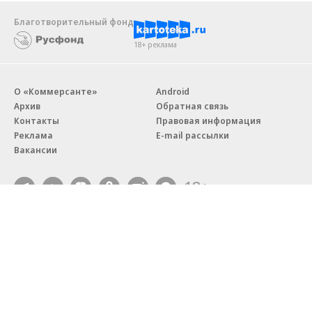
Благотворительный фонд
18+ реклама
О «Коммерсанте»
Android
Архив
Обратная связь
Контакты
Правовая информация
Реклама
E-mail рассылки
Вакансии
18+
© АО «Коммерсантъ». 127006, Москва, Оружейный переулок д. 41,
тел. +7 (495) 797-69-70.
Сетевое издание «Коммерсантъ» (доменное имя сайта:
kommersant.ru) зарегистрировано Федеральной службой
по надзору в сфере связи, информационных технологий и массовых
коммуникаций (Роскомнадзор), регистрационный номер и дата
принятия решения о регистрации: серия
Эл № ФС77-76922