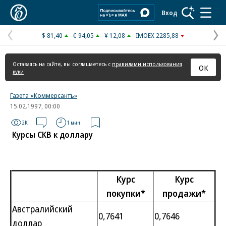
Коммерсантъ
Вход
$ 81,40
€ 94,05
¥ 12,08
IMOEX 2285,88
Предыдущая
С
страница
с
Оставаясь на сайте, вы соглашаетесь с
правилами использования
ОК
куки
Газета «Коммерсантъ»
15.02.1997, 00:00
2K
1 мин.
Курсы СКВ к доллару
Курс
Курс
покупки*
продажи*
Австралийский
0,7641
0,7646
доллар