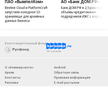
ПАО «ВымпелКом»
АО «Банк ДОМ.РФ»
Beeline Cloud и PlatformCraft
Банк ДОМ.РФ в 2,5 раза нараст
запустили холодное S3-
объемы кредитования
хранилище для архивных
подрядчиков ИЖС с эскроу
данных бизнеса
Благотворительный фонд
18+ реклама
О «Коммерсанте»
Android
Архив
Обратная связь
Контакты
Правовая информация
Реклама
E-mail рассылки
Вакансии
18+