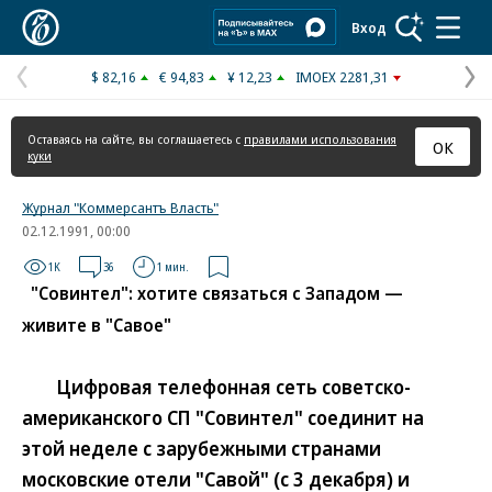
Коммерсантъ
Вход
$ 82,16
€ 94,83
¥ 12,23
IMOEX 2281,31
Предыдущая
С
страница
с
Оставаясь на сайте, вы соглашаетесь с
правилами использования
ОК
куки
Журнал "Коммерсантъ Власть"
02.12.1991, 00:00
1K
36
1 мин.
"Совинтел": хотите связаться с Западом —
живите в "Савое"
Цифровая телефонная сеть советско-
американского СП "Совинтел" соединит на
этой неделе с зарубежными странами
московские отели "Савой" (с 3 декабря) и