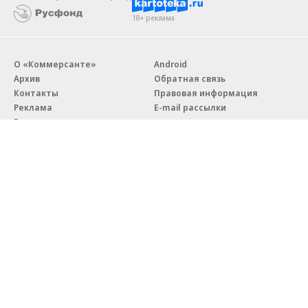
18+ реклама
О «Коммерсанте»
Android
Архив
Обратная связь
Контакты
Правовая информация
Реклама
E-mail рассылки
Вакансии
18+
© АО «Коммерсантъ». 127006, Москва, Оружейный переулок д. 41,
тел. +7 (495) 797-69-70.
Сетевое издание «Коммерсантъ» (доменное имя сайта:
kommersant.ru) зарегистрировано Федеральной службой
по надзору в сфере связи, информационных технологий и массовых
коммуникаций (Роскомнадзор), регистрационный номер и дата
принятия решения о регистрации: серия
Эл № ФС77-76922
от 11 октября 2019 г.