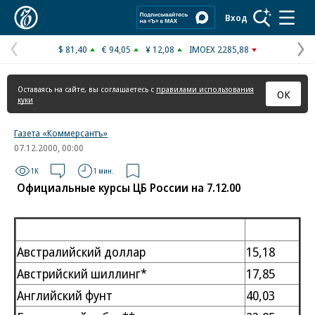
Коммерсантъ
Вход
$ 81,40
€ 94,05
¥ 12,08
IMOEX 2285,88
Предыдущая
С
страница
с
Оставаясь на сайте, вы соглашаетесь с
правилами использования
ОК
куки
Газета «Коммерсантъ»
07.12.2000, 00:00
1K
1 мин.
Официальные курсы ЦБ России на 7.12.00
Австралийский доллар
15,18
Австрийский шиллинг*
17,85
Английский фунт
40,03