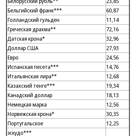
Белорусский рубль**
23,85
Бельгийский франк***
60,87
Голландский гульден
11,14
Греческая драхма**
72,16
Датская крона*
32,96
Доллар США
27,93
Евро
24,56
Испанская песета***
14,76
Итальянская лира**
12,68
Казахский тенге***
19,34
Канадский доллар
18,13
Немецкая марка
12,56
Норвежская крона*
30,35
Португальское
12,25
эскудо***