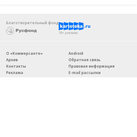
Благотворительный фонд
18+ реклама
О «Коммерсанте»
Android
Архив
Обратная связь
Контакты
Правовая информация
Реклама
E-mail рассылки
Вакансии
18+
© АО «Коммерсантъ». 127006, Москва, Оружейный переулок д. 41,
тел. +7 (495) 797-69-70.
Сетевое издание «Коммерсантъ» (доменное имя сайта:
kommersant.ru) зарегистрировано Федеральной службой