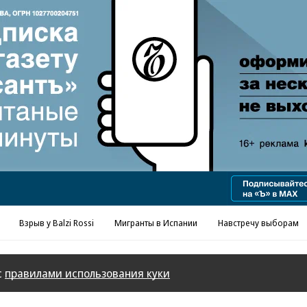
Реклама в «Ъ» www.kommersant.ru/ad
Взрыв у Balzi Rossi
Мигранты в Испании
Навстречу выборам
с
правилами использования куки