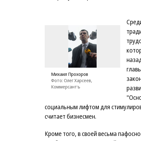
Среди
трад
труд
кото
назад
глав
Михаил Прохоров
зако
Фото: Олег Харсеев,
Коммерсантъ
разв
"Осн
социальным лифтом для стимулиро
считает бизнесмен.
Кроме того, в своей весьма пафосн