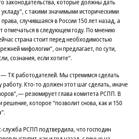
о законодательства, которые должны дать
 укладу", с такими значимыми историческими
права, случившаяся в России 150 лет назад, а
ет отмечаться в следующем году. По мнению
сейчас страна стоит перед необходимостью
режней мифологии", он предлагает, по сути,
и, сознания, если хотите".
К — ТК работодателей. Мы стремимся сделать
у работу. Кто-то должен этот шаг сделать, иначе
говоров",— резюмирует глава комитета РСПП. В
и решение, которое "позволит снова, как и 150
".
с-служба РСПП подтвердила, что господин
ров выступит, как и год назад, с речью на