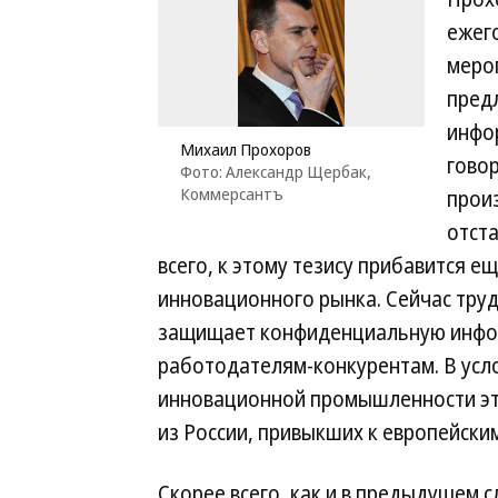
ежег
меро
предл
инфо
Михаил Прохоров
говор
Фото: Александр Щербак,
Коммерсантъ
произ
отста
всего, к этому тезису прибавится 
инновационного рынка. Сейчас труд
защищает конфиденциальную инфор
работодателям-конкурентам. В усло
инновационной промышленности эт
из России, привыкших к европейск
Скорее всего, как и в предыдущем 