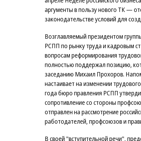
апреле Неделе российского бизнес
аргументы в пользу нового ТК — о
законодательстве условий для соз
Возглавляемый президентом груп
РСПП по рынку труда и кадровым с
вопросам реформирования трудового
полностью поддержал позицию, кот
заседанию Михаил Прохоров. Напом
настаивает на изменении трудового 
года бюро правления РСПП утвердил
сопротивление со стороны профсою
отправлен на рассмотрение российс
работодателей, профсоюзов и прав
В своей "вступительной речи", пре