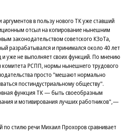
 аргументов в пользу нового ТК уже ставший
иционным отсыл на копирование нынешним
овым законодательством советского КЗоТа,
рый разрабатывался и принимался около 40 лет
 и уже не выполняет своих функций. По мнению
ы комитета РСПП, нормы нынешнего трудового
нодательства просто "мешают нормально
иваться постиндустриальному обществу".
овная функция ТК — быть своеобразным
вания и мотивирования лучших работников",—
ой по стилю речи Михаил Прохоров сравнивает