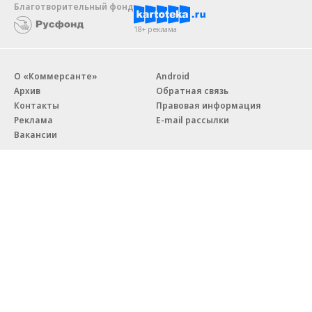
Благотворительный фонд
18+ реклама
О «Коммерсанте»
Android
Архив
Обратная связь
Контакты
Правовая информация
Реклама
E-mail рассылки
Вакансии
18+
© АО «Коммерсантъ». 127006, Москва, Оружейный переулок д. 41,
тел. +7 (495) 797-69-70.
Сетевое издание «Коммерсантъ» (доменное имя сайта:
kommersant.ru) зарегистрировано Федеральной службой
по надзору в сфере связи, информационных технологий и массовых
коммуникаций (Роскомнадзор), регистрационный номер и дата
принятия решения о регистрации: серия
Эл № ФС77-76922
от 11 октября 2019 г.