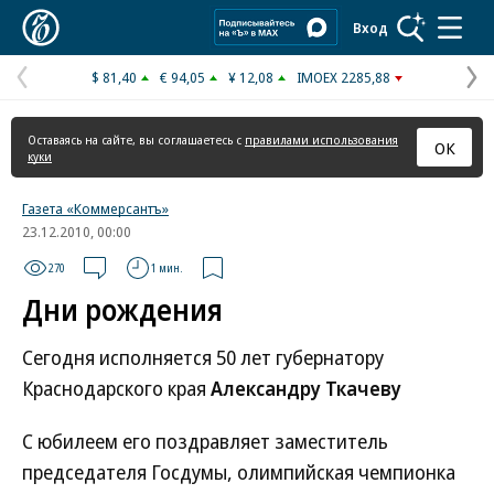
Коммерсантъ
Вход
$ 81,40
€ 94,05
¥ 12,08
IMOEX 2285,88
Предыдущая
С
страница
с
Оставаясь на сайте, вы соглашаетесь с
правилами использования
ОК
куки
Газета «Коммерсантъ»
23.12.2010, 00:00
270
1 мин.
Дни рождения
Сегодня исполняется 50 лет губернатору
Краснодарского края
Александру Ткачеву
С юбилеем его поздравляет заместитель
председателя Госдумы, олимпийская чемпионка