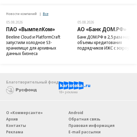
Новости компаний
Все
05.08.2026
05.08.2026
ПАО «ВымпелКом»
АО «Банк ДОМ.РФ»
Beeline Cloud и PlatformCraft
Банк ДОМ.РФ в 2,5 раза нараст
запустили холодное S3-
объемы кредитования
хранилище для архивных
подрядчиков ИЖС с эскроу
данных бизнеса
Благотворительный фонд
18+ реклама
О «Коммерсанте»
Android
Архив
Обратная связь
Контакты
Правовая информация
Реклама
E-mail рассылки