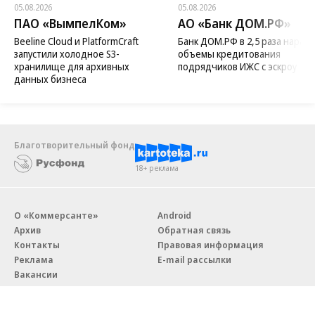
05.08.2026
05.08.2026
ПАО «ВымпелКом»
АО «Банк ДОМ.РФ»
Beeline Cloud и PlatformCraft
Банк ДОМ.РФ в 2,5 раза нараст
запустили холодное S3-
объемы кредитования
хранилище для архивных
подрядчиков ИЖС с эскроу
данных бизнеса
Благотворительный фонд
18+ реклама
О «Коммерсанте»
Android
Архив
Обратная связь
Контакты
Правовая информация
Реклама
E-mail рассылки
Вакансии
18+