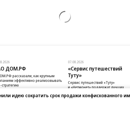
08.2026
07.08.2026
АО ДОМ.РФ
«Сервис путешествий
Туту»
ОМ.РФ рассказали, как крупным
паниям эффективно реализовывать
Сервис путешествий «Туту»
-стратегию
и «Нетмонет» поддержат лучших
сотрудников российских отелей
нили идею сократить срок продажи конфискованного и
санте»
Реклама
Обратная связь