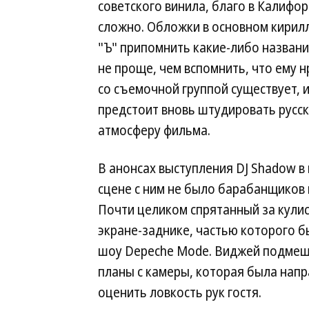
советского винила, благо в Калифорн
сложно. Обложки в основном кирил
"Ъ" припомнить какие-либо названи
не проще, чем вспомнить, что ему н
со съемочной группой существует, и
предстоит вновь штудировать русс
атмосферу фильма.
В анонсах выступления DJ Shadow в 
сцене с ним не было барабанщиков и
Почти целиком спрятанный за кули
экране-заднике, частью которого б
шоу Depeche Mode. Виджей подмеш
планы с камеры, которая была напра
оценить ловкость рук гостя.