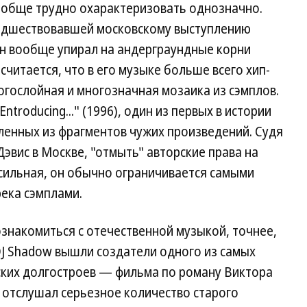
вообще трудно охарактеризовать однозначно.
редшествовавшей московскому выступлению
он вообще упирал на андерграундные корни
считается, что в его музыке больше всего хип-
ногослойная и многозначная мозаика из сэмплов.
ntroducing..." (1996), один из первых в истории
ленных из фрагментов чужих произведений. Судя
Дэвис в Москве, "отмыть" авторские права на
сильная, он обычно ограничивается самыми
ека сэмплами.
знакомиться с отечественной музыкой, точнее,
DJ Shadow вышли создатели одного из самых
ких долгостроев — фильма по роману Виктора
w отслушал серьезное количество старого