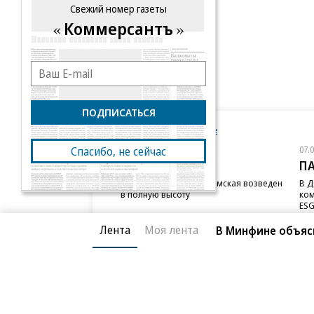
Свежий номер газеты
Коммерсантъ
ПОДПИСАТЬСЯ
Новости компаний
Все
07.08.2026
07.
Спасибо, не сейчас
STONE
П
Бизнес-центр STONE Римская возведен
В Д
в полную высоту
ком
ESG
Лента
Моя лента
В Минфине объяс
Благотворительный фонд
О «Коммер