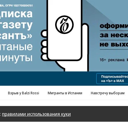
Реклама в «Ъ» www.kommersant.ru/ad
Взрыв у Balzi Rossi
Мигранты в Испании
Навстречу выборам
с
правилами использования куки