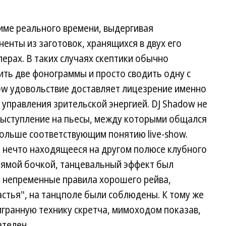
име реального времени, выдергивая
енты из заготовок, хранящихся в двух его
лерах. В таких случаях скептики обычно
ить две фонограммы и просто сводить одну с
dow удовольствие доставляет лицезрение именно
 управления зрительской энергией. DJ Shadow не
 выступление на пьесы, между которыми общался
больше соответствующим понятию live-show.
л нечто находящееся на другом полюсе клубного
прямой бочкой, танцевальный эффект был
се непременные правила хорошего рейва,
астья", на танцполе были соблюдены. К тому же
гранную технику скретча, мимоходом показав,
ателен.