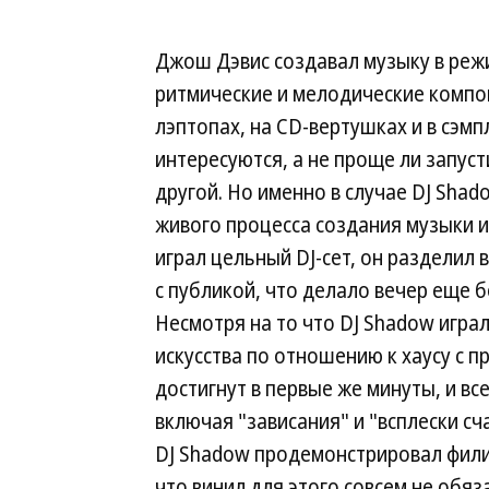
Джош Дэвис создавал музыку в реж
ритмические и мелодические компон
лэптопах, на CD-вертушках и в сэмп
интересуются, а не проще ли запуст
другой. Но именно в случае DJ Sha
живого процесса создания музыки и
играл цельный DJ-сет, он разделил
с публикой, что делало вечер еще 
Несмотря на то что DJ Shadow игра
искусства по отношению к хаусу с 
достигнут в первые же минуты, и в
включая "зависания" и "всплески сч
DJ Shadow продемонстрировал фили
что винил для этого совсем не обяз