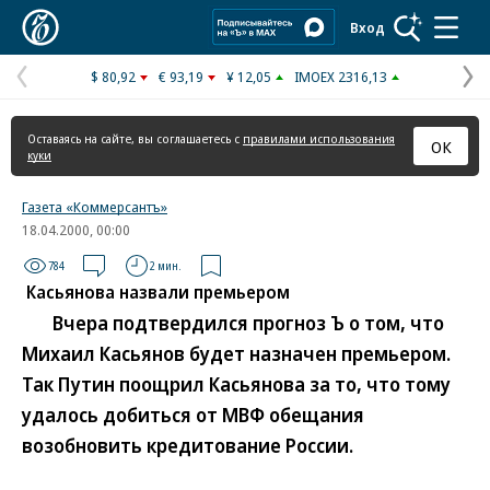
Коммерсантъ
Вход
$ 80,92
€ 93,19
¥ 12,05
IMOEX 2316,13
Предыдущая
С
страница
с
Оставаясь на сайте, вы соглашаетесь с
правилами использования
ОК
куки
Газета «Коммерсантъ»
18.04.2000, 00:00
784
2 мин.
Касьянова назвали премьером
Вчера подтвердился прогноз Ъ о том, что
Михаил Касьянов будет назначен премьером.
Так Путин поощрил Касьянова за то, что тому
удалось добиться от МВФ обещания
возобновить кредитование России.