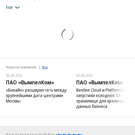
Еще
Новости компаний
Все
06.08.2026
05.08.2026
ПАО «ВымпелКом»
ПАО «ВымпелКом»
«Билайн» расширил сеть между
Beeline Cloud и PlatformCraft
крупнейшими дата-центрами
запустили холодное S3-
Москвы
хранилище для архивных
данных бизнеса
Благотворительный фонд