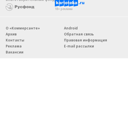
18+ реклама
О «Коммерсанте»
Android
Архив
Обратная связь
Контакты
Правовая информация
Реклама
E-mail рассылки
Вакансии
18+
© АО «Коммерсантъ». 127006, Москва, Оружейный переулок д. 41,
тел. +7 (495) 797-69-70.
Сетевое издание «Коммерсантъ» (доменное имя сайта:
kommersant.ru) зарегистрировано Федеральной службой
по надзору в сфере связи, информационных технологий и массовых
коммуникаций (Роскомнадзор), регистрационный номер и дата
принятия решения о регистрации: серия
Эл № ФС77-76922
от 11 октября 2019 г.