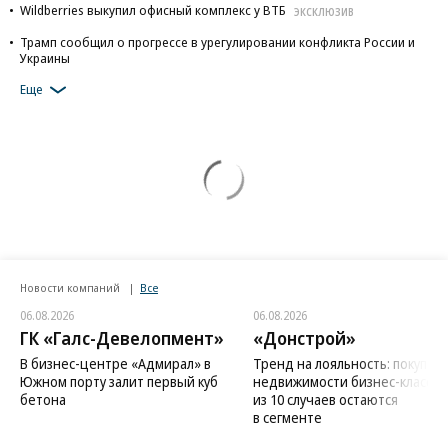
Wildberries выкупил офисный комплекс у ВТБ
ЭКСКЛЮЗИВ
Трамп сообщил о прогрессе в урегулировании конфликта России и
Украины
Еще
Новости компаний
Все
06.08.2026
06.08.2026
ГК «Галс-Девелопмент»
«Донстрой»
В бизнес-центре «Адмирал» в
Тренд на лояльность: покупат
Южном порту залит первый куб
недвижимости бизнес-класса в
бетона
из 10 случаев остаются
в сегменте