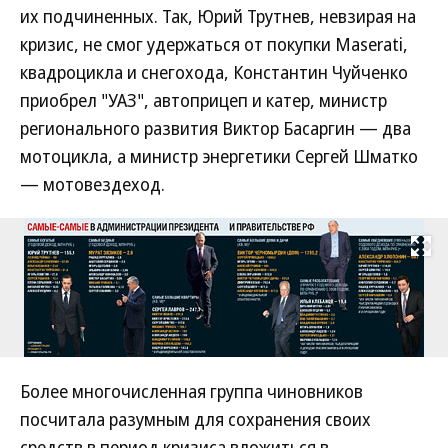
их подчиненных. Так, Юрий Трутнев, невзирая на
кризис, не смог удержаться от покупки Maserati,
квадроцикла и снегохода, Константин Чуйченко
приобрел "УАЗ", автоприцеп и катер, министр
регионального развития Виктор Басаргин — два
мотоцикла, а министр энергетики Сергей Шматко
— мотовездеход.
Развернуть на
Более многочисленная группа чиновников
посчитала разумным для сохранения своих
средств в период кризиса вложиться в