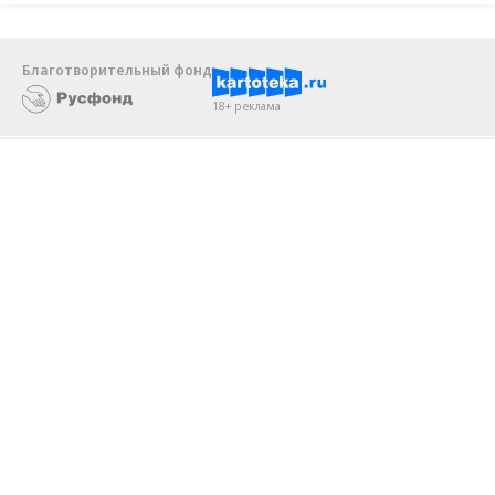
Благотворительный фонд
18+ реклама
О «Коммерсанте»
Android
Архив
Обратная связь
Контакты
Правовая информация
Реклама
E-mail рассылки
Вакансии
18+
© АО «Коммерсантъ». 127006, Москва, Оружейный переулок д. 41,
тел. +7 (495) 797-69-70.
Сетевое издание «Коммерсантъ» (доменное имя сайта:
kommersant.ru) зарегистрировано Федеральной службой
по надзору в сфере связи, информационных технологий и массовых