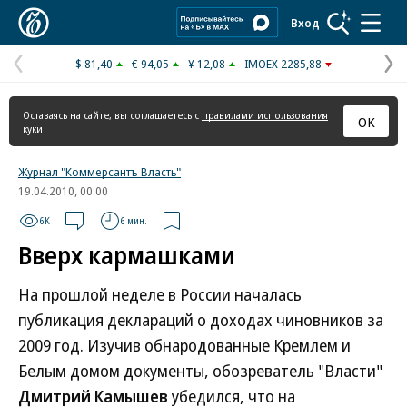
Коммерсантъ
Вход
$ 81,40
€ 94,05
¥ 12,08
IMOEX 2285,88
Предыдущая
С
страница
с
Оставаясь на сайте, вы соглашаетесь с
правилами использования
ОК
куки
Журнал "Коммерсантъ Власть"
19.04.2010, 00:00
6K
6 мин.
Вверх кармашками
На прошлой неделе в России началась
публикация деклараций о доходах чиновников за
2009 год. Изучив обнародованные Кремлем и
Белым домом документы, обозреватель "Власти"
Дмитрий Камышев
убедился, что на