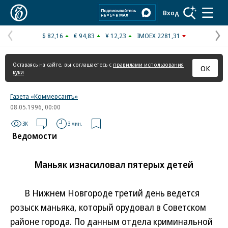
Коммерсантъ
Вход
$ 82,16
€ 94,83
¥ 12,23
IMOEX 2281,31
Предыдущая
С
страница
с
Оставаясь на сайте, вы соглашаетесь с
правилами использования
ОК
куки
Газета «Коммерсантъ»
08.05.1996, 00:00
3K
3 мин.
Ведомости
Маньяк изнасиловал пятерых детей
В Нижнем Новгороде третий день ведется
розыск маньяка, который орудовал в Советском
районе города. По данным отдела криминальной