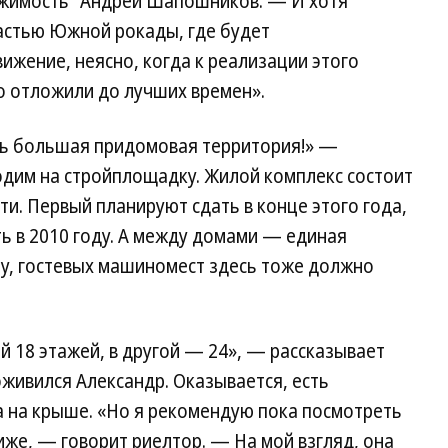
ижимость“ Андрей Шапошников. — И хотя
астью Южной рокады, где будет
жение, неясно, когда к реализации этого
го отложили до лучших времен».
сь большая придомовая территория!» —
одим на стройплощадку. Жилой комплекс состоит
ти. Первый планируют сдать в конце этого года,
ь в 2010 году. А между домами — единая
му, гостевых машиномест здесь тоже должно
ой 18 этажей, в другой — 24», — рассказывает
оживился Александр. Оказывается, есть
а на крыше. «Но я рекомендую пока посмотреть
иже, — говорит риелтор. — На мой взгляд, она