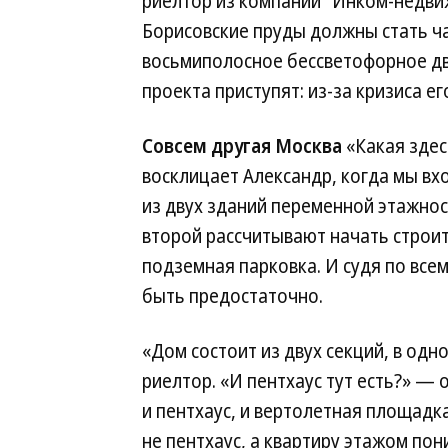
риелтор из компании ”Инком-недв
Борисовские пруды должны стать ч
восьмиполосное бессветофорное дви
проекта приступят: из-за кризиса е
Совсем другая Москва
«Какая зде
восклицает Александр, когда мы вх
из двух зданий переменной этажнос
второй рассчитывают начать строит
подземная парковка. И судя по все
быть предостаточно.
«Дом состоит из двух секций, в одн
риелтор. «И пентхаус тут есть?» — 
и пентхаус, и вертолетная площадк
не пентхаус, а квартиру этажом пон