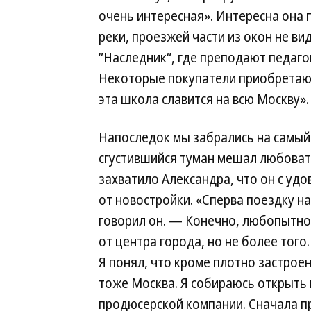
очень интересная». Интересна она 
реки, проезжей части из окон не ви
”Наследник“, где преподают педаг
Некоторые покупатели приобретают 
эта школа славится на всю Москву».
Напоследок мы забрались на самый 
сгустившийся туман мешал любоват
захватило Александра, что он с уд
от новостройки. «Сперва поездку н
говорил он. — Конечно, любопытно 
от центра города, но не более того
Я понял, что кроме плотно застроен
тоже Москва. Я собираюсь открыть 
продюсерской компании. Сначала пр