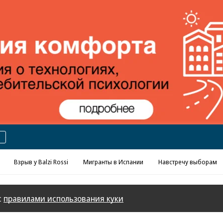
Реклама в «Ъ» www.kommersant.ru/ad
Взрыв у Balzi Rossi
Мигранты в Испании
Навстречу выборам
с
правилами использования куки