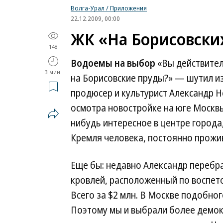
Волга-Урал / Приложения
22.12.2009, 00:00
ЖК «На Борисовски
148
Водоемы на выбор
«Вы действител
3 мин.
на Борисовские пруды?» — шутил изв
продюсер и культурист Александр Н
осмотра новостройке на юге Москв
нибудь интересное в центре города
Кремля человека, постоянно прожив
Еще бы: недавно Александр перебра
кровлей, расположенный по воспето
Всего за $2 млн. В Москве подобно
Поэтому мы и выбрали более демокр