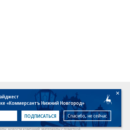
18+
дайджест
лке «Коммерсантъ Нижний Новгород»
Спасибо, не сейчас
ПОДПИСАТЬСЯ
алы, новости компаний, материалы с пометкой