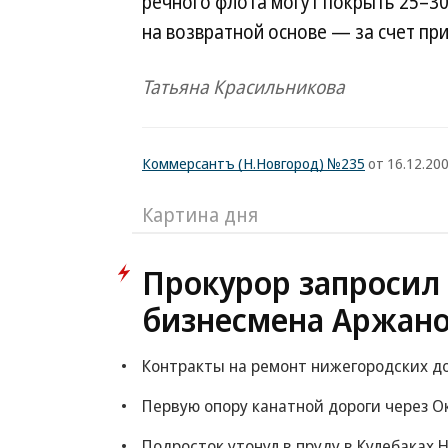
речного флота могут покрыть 25–3
на возвратной основе — за счет пр
Татьяна Красильникова
Коммерсантъ (Н.Новгород) №235
от 16.12.200
Картина дня
Прокурор запросил
бизнесмена Аржано
Контракты на ремонт нижегородских до
Первую опору канатной дороги через О
Подросток утонул в пруду в Кулебаках