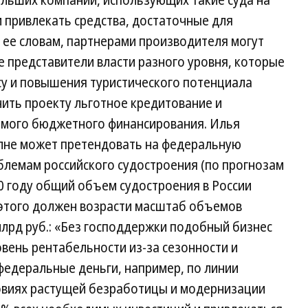
ольших компаний, использующих такие суда на
 привлекать средства, достаточные для
 ее словам, партнерами производителя могут
е представители власти разного уровня, которые
су и повышения туристического потенциала
чить проекту льготное кредитование и
ямого бюджетного финансирования. Илья
олне может претендовать на федеральную
блемам российского судостроения (по прогнозам
0 году общий объем судостроения в России
 этого должен возрасти масштаб объемов
лрд руб.: «Без господдержки подобный бизнес
вень рентабельности из-за сезонности и
федеральные деньги, например, по линии
ловиях растущей безработицы и модернизации