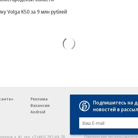
у Volga K50 за 9 млн рублей
санте»
Реклама
Обратная связь
Подпишитесь на 
Вакансии
Правовая информация
новостей в рассы
Android
E-mail рассылки
реулок д. 41,
тел. +7 (495) 797-69-70.
Партнерские проекты/матери