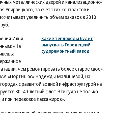
чных металлических дверей и канализационно-
я Упирвицкого, за счет этих контрактов и
ассчитывает увеличить объем заказов в 2010
руб.
оения Илья
Какие теплоходы будет
выпускать Городецкий
нным: «На
судоремонтный завод
ивешь:
держанное
уатации, чем ремонтировать более старое свое».
 ИАА «ПортНьюс» Надежды Малышевой, на
 городах с развитой водной инфраструктурой на
руется 30–40-летний флот. Эти суда не только
 и при перевозке пассажиров».