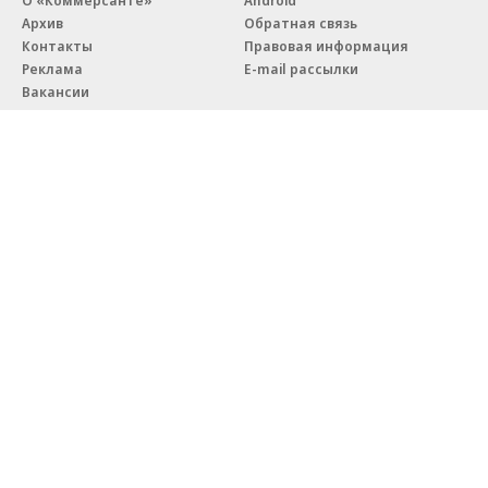
Архив
Обратная связь
Контакты
Правовая информация
Реклама
E-mail рассылки
Вакансии
18+
© АО «Коммерсантъ». 127006, Москва, Оружейный переулок д. 41,
тел. +7 (495) 797-69-70.
Сетевое издание «Коммерсантъ» (доменное имя сайта:
kommersant.ru) зарегистрировано Федеральной службой
по надзору в сфере связи, информационных технологий и массовых
коммуникаций (Роскомнадзор), регистрационный номер и дата
принятия решения о регистрации: серия
Эл № ФС77-76922
от 11 октября 2019 г.
Партнерские проекты/материалы, новости компаний, материалы
с пометкой «Промо» и «Официальное сообщение» опубликованы
на коммерческой основе.
На kommersant.ru применяются рекомендательные технологии.
Подробнее