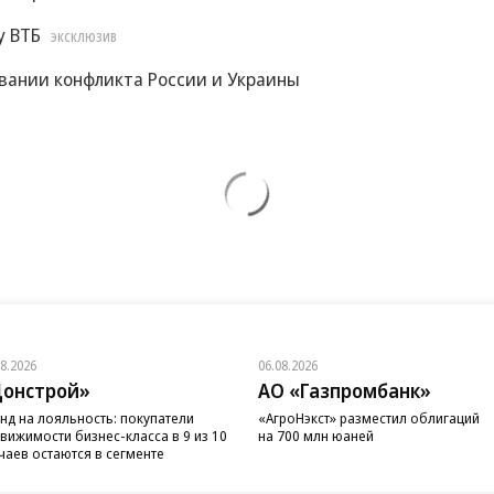
у ВТБ
ЭКСКЛЮЗИВ
овании конфликта России и Украины
08.2026
06.08.2026
онстрой»
АО «Газпромбанк»
нд на лояльность: покупатели
«АгроНэкст» разместил облигаций
вижимости бизнес-класса в 9 из 10
на 700 млн юаней
чаев остаются в сегменте