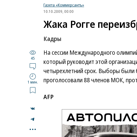
Газета «Коммерсантъ»
10.10.2009, 00:00
Жака Рогге переиз
Кадры
На сессии Международного олимпийс
45
который руководит этой организаци
четырехлетний срок. Выборы были 
проголосовали 88 членов МОК, прот
1 мин.
AFP
...