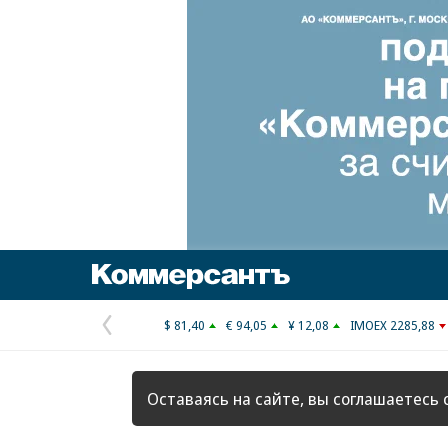
Коммерсантъ
$ 81,40
€ 94,05
¥ 12,08
IMOEX 2285,88
Предыдущая
страница
Оставаясь на сайте, вы соглашаетесь 