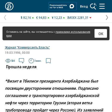
Коммерсантъ
Вход
$ 82,16
€ 94,83
¥ 12,23
IMOEX 2281,31
Предыдущая
С
страница
с
Оставаясь на сайте, вы соглашаетесь с
правилами использования
ОК
куки
Журнал "Коммерсантъ Власть"
19.03.1996, 00:00
584
3 мин.
Прошла неделя
*Визит в Тбилиси президента Азербайджана был
посвящен двусторонним отношениям. Подписано
соглашение о транспортировке азербайджанской
нефти через территорию Грузии (вторая ветка
трубопровода пройдет через Россию). Из заявлений