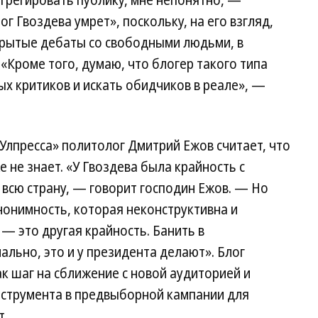
егрегировать публику, мне непонятно, —
ог Гвоздева умрет», поскольку, на его взгляд,
крытые дебаты со свободными людьми, в
«Кроме того, думаю, что блогер такого типа
ых критиков и искать обидчиков в реале», —
«Улпресса» политолог Дмитрий Ежов считает, что
 не знает. «У Гвоздева была крайность с
 всю страну, — говорит господин Ежов. — Но
нонимность, которая неконструктивна и
— это другая крайность. Банить в
льно, это и у президента делают». Блог
к шаг на сближение с новой аудиторией и
струмента в предвыборной кампании для
т.