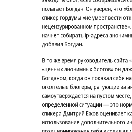
заводить блог, если собираешься с
полагает Богдан. Он уверен, что «бл
спикер гордумы «не умеет вести от
нецензурированном пространстве». 
начнет собирать ip-адреса анонимн
добавил Богдан.
В то же время руководитель сайта 
«ценных анонимных блогов» он даже
Богданом, когда он показал себя на
оголтелые блогеры, ратующие за а
самоутверждается на пустом месте, 
определенной ситуации — это норма
спикера Дмитрий Ежов оценивает ка
использование дополнительного ин
позиционирования себя в среде эли