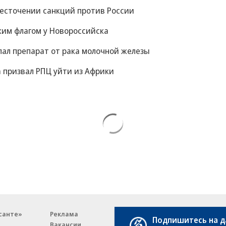
жесточении санкций против России
ким флагом у Новороссийска
пал препарат от рака молочной железы
 призвал РПЦ уйти из Африки
санте»
Реклама
Обратная связь
Подпишитесь на 
Вакансии
Правовая информация