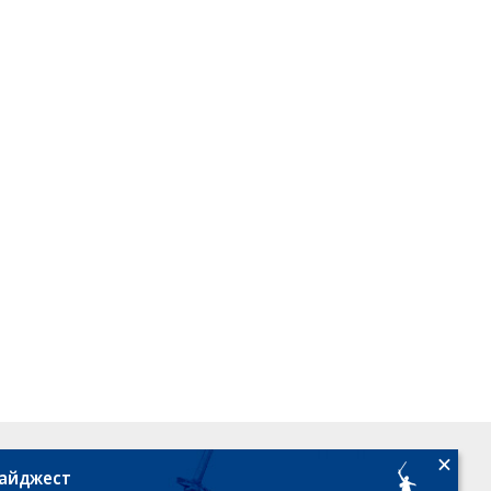
18+
дайджест