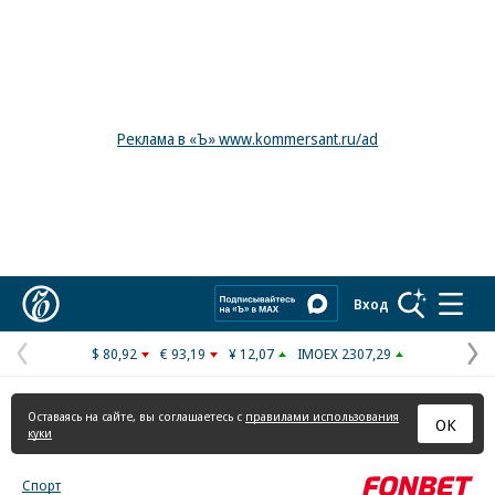
Реклама в «Ъ» www.kommersant.ru/ad
Коммерсантъ
Вход
$ 80,92
€ 93,19
¥ 12,07
IMOEX 2307,29
Предыдущая
С
страница
с
Оставаясь на сайте, вы соглашаетесь с
правилами использования
ОК
куки
Спорт