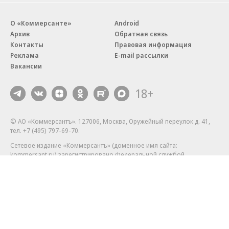
О «Коммерсанте»
Android
Архив
Обратная связь
Контакты
Правовая информация
Реклама
E-mail рассылки
Вакансии
18+
© АО «Коммерсантъ». 127006, Москва, Оружейный переулок д. 41,
тел. +7 (495) 797-69-70.
Сетевое издание «Коммерсантъ» (доменное имя сайта:
kommersant.ru) зарегистрировано Федеральной службой
по надзору в сфере связи, информационных технологий и массовых
коммуникаций (Роскомнадзор), регистрационный номер и дата
принятия решения о регистрации: серия
Эл № ФС77-76922
от 11 октября 2019 г.
Партнерские проекты/материалы, новости компаний, материалы
с пометкой «Промо» и «Официальное сообщение» опубликованы
на коммерческой основе.