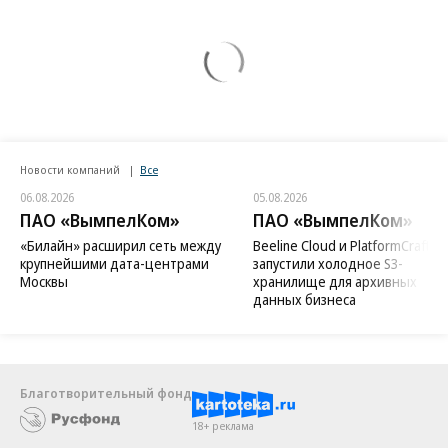
Новости компаний
Все
06.08.2026
05.08.2026
ПАО «ВымпелКом»
ПАО «ВымпелКом»
«Билайн» расширил сеть между
Beeline Cloud и PlatformCraft
крупнейшими дата-центрами
запустили холодное S3-
Москвы
хранилище для архивных
данных бизнеса
Благотворительный фонд
18+ реклама