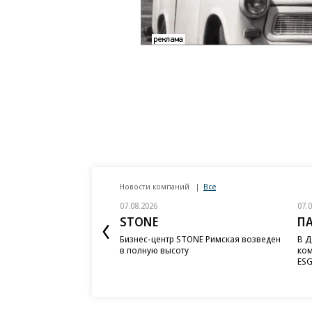
Новости компаний
Все
07.08.2026
07.
STONE
П
Бизнес-центр STONE Римская возведен
В Д
в полную высоту
ком
ESG