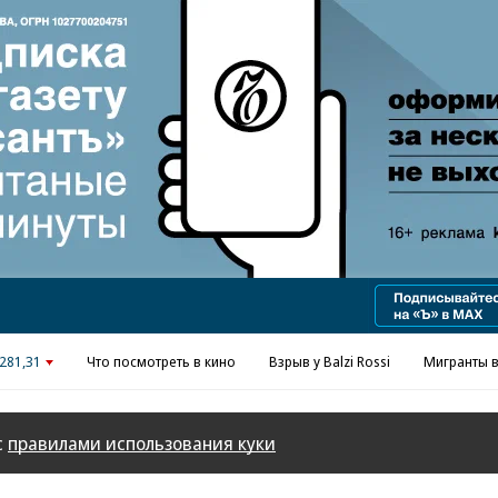
Реклама в «Ъ» www.kommersant.ru/ad
281,31
Что посмотреть в кино
Взрыв у Balzi Rossi
Мигранты в
с
правилами использования куки