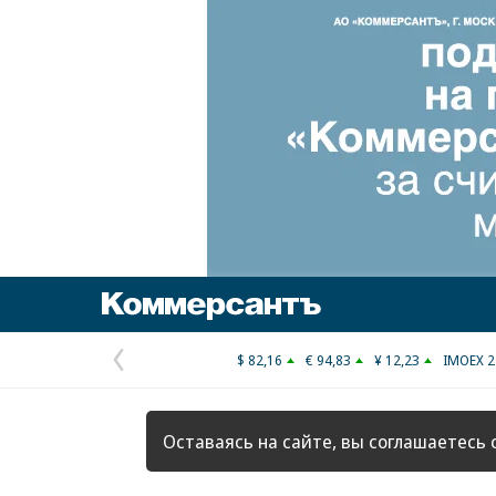
Коммерсантъ
$ 82,16
€ 94,83
¥ 12,23
IMOEX 2
Предыдущая
страница
Оставаясь на сайте, вы соглашаетесь 