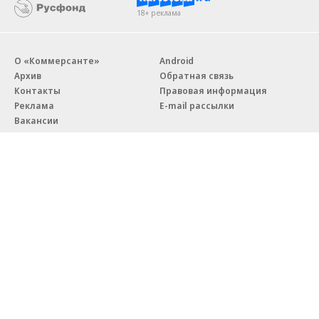
18+ реклама
О «Коммерсанте»
Android
Архив
Обратная связь
Контакты
Правовая информация
Реклама
E-mail рассылки
Вакансии
18+
© АО «Коммерсантъ». 127006, Москва, Оружейный переулок д. 41,
тел. +7 (495) 797-69-70.
Сетевое издание «Коммерсантъ» (доменное имя сайта:
kommersant.ru) зарегистрировано Федеральной службой
по надзору в сфере связи, информационных технологий и массовых
коммуникаций (Роскомнадзор), регистрационный номер и дата
принятия решения о регистрации: серия
Эл № ФС77-76922
от 11 октября 2019 г.
Партнерские проекты/материалы, новости компаний, материалы