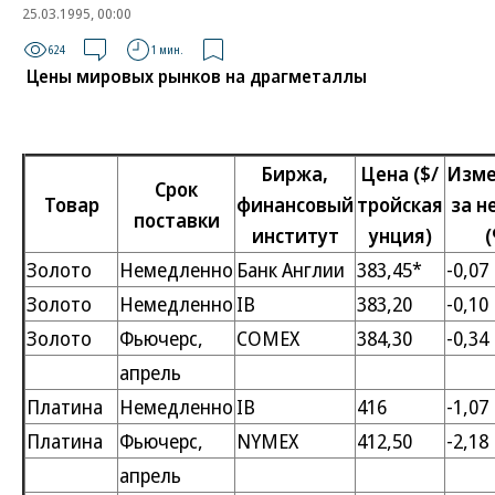
25.03.1995, 00:00
624
1 мин.
Цены мировых рынков на драгметаллы
Биржа,
Цена ($/
Изме
Срок
Товар
финансовый
тройская
за н
поставки
институт
унция)
(
Золото
Немедленно
Банк Англии
383,45*
-0,07
Золото
Немедленно
IB
383,20
-0,10
Золото
Фьючерс,
COMEX
384,30
-0,34
апрель
Платина
Немедленно
IB
416
-1,07
Платина
Фьючерс,
NYMEX
412,50
-2,18
апрель