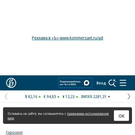
Реклама в «Ъ» www.kommersant.ru/ad
Коммерсантъ
Вход
$ 82,16
€ 94,83
¥ 12,23
IMOEX 2281,31
Предыдущая
С
страница
с
Оставаясь на сайте, вы соглашаетесь с
правилами использования
ОК
куки
Гороскоп