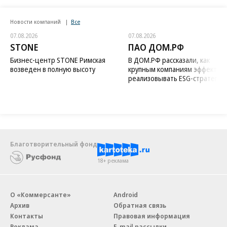
Новости компаний
Все
07.08.2026
07.08.2026
STONE
ПАО ДОМ.РФ
Бизнес-центр STONE Римская
В ДОМ.РФ рассказали, как
возведен в полную высоту
крупным компаниям эффектив
реализовывать ESG-стратегию
Благотворительный фонд
18+ реклама
О «Коммерсанте»
Android
Архив
Обратная связь
Контакты
Правовая информация
Реклама
E-mail рассылки