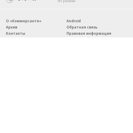
18+ реклама
О «Коммерсанте»
Android
Архив
Обратная связь
Контакты
Правовая информация
Реклама
E-mail рассылки
Вакансии
18+
© АО «Коммерсантъ». 127006, Москва, Оружейный переулок д. 41,
тел. +7 (495) 797-69-70.
Сетевое издание «Коммерсантъ» (доменное имя сайта:
kommersant.ru) зарегистрировано Федеральной службой
по надзору в сфере связи, информационных технологий и массовых
коммуникаций (Роскомнадзор), регистрационный номер и дата
принятия решения о регистрации: серия
Эл № ФС77-76922
от 11 октября 2019 г.
Партнерские проекты/материалы, новости компаний, материалы
с пометкой «Промо» и «Официальное сообщение» опубликованы